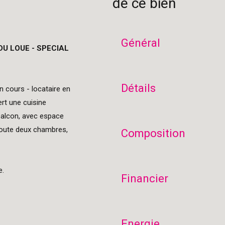
de ce bien
Général
U LOUE - SPECIAL
Détails
n cours - locataire en
rt une cuisine
balcon, avec espace
joute deux chambres,
Composition
e.
Financier
Energie