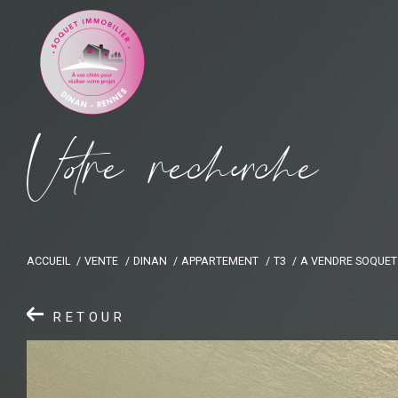
V
o
r
e
r
e
c
e
c
e
ACCUEIL
VENTE
DINAN
APPARTEMENT
T3
A VENDRE SOQUET
RETOUR