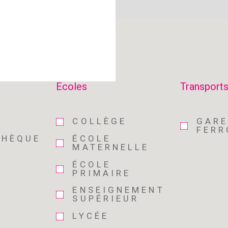
Ecoles
Transport
COLLÈGE
GAR
FERR
THÈQUE
ÉCOLE
MATERNELLE
ÉCOLE
PRIMAIRE
ENSEIGNEMENT
SUPÉRIEUR
LYCÉE