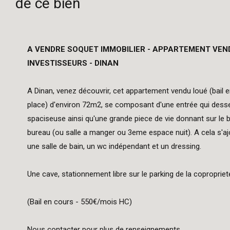
de ce bien
A VENDRE SOQUET IMMOBILIER - APPARTEMENT VEND
INVESTISSEURS - DINAN
A Dinan, venez découvrir, cet appartement vendu loué (bail e
place) d'environ 72m2, se composant d'une entrée qui desse
spaciseuse ainsi qu'une grande piece de vie donnant sur le 
bureau (ou salle a manger ou 3eme espace nuit). A cela s'a
une salle de bain, un wc indépendant et un dressing.
Une cave, stationnement libre sur le parking de la copropriet
(Bail en cours - 550€/mois HC)
Nous contacter pour plus de renseignements.