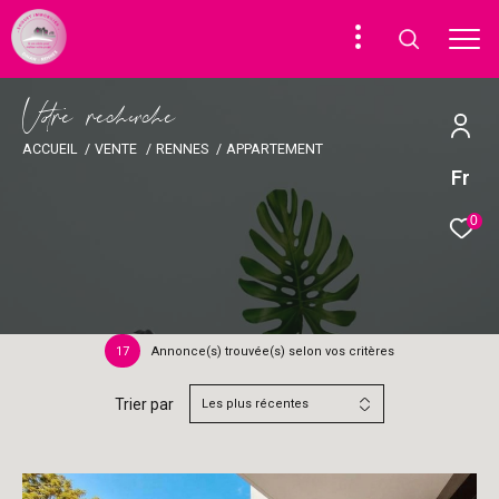
V
o
r
e
r
e
c
e
c
e
ACCUEIL
VENTE
RENNES
APPARTEMENT
Fr
0
17
Annonce(s) trouvée(s) selon vos critères
Trier par
Les plus récentes