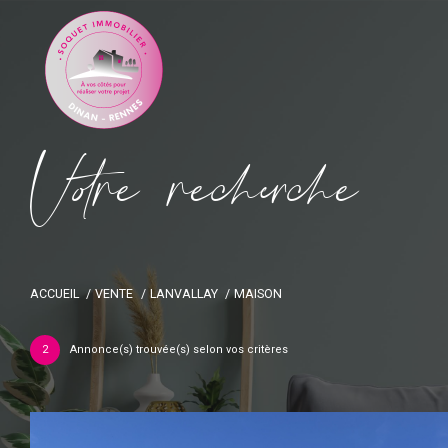
V
o
r
e
r
e
c
e
c
e
ACCUEIL
VENTE
LANVALLAY
MAISON
2
Annonce(s) trouvée(s) selon vos critères