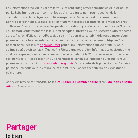
Les informations recueillies sur ce formulaire sont enregistrées dans un fichier informatisé
par La Boite Immo agissant comme Sous-traitant du traitement pour la gestion de la
clientèle/prospects de l'Agence / du Réseau qui reste Responsable du Traitement de vos
Données personnelles. La base légale du traitement repose sur l'intérêt légitime de l'Agence /
du Réseau. Elles sont conservées jusqu'à demande de suppression et sont destinées à l'Agence
/ au Réseau. Conformément à la loi « informatique et libertés », vous disposez des droits d’accès,
de rectification, d’effacement, d’opposition, de limitation et de portabilité de vos données. Vous
pouvez retirer votre consentement à tout moment en contactant directement l’Agence / Le
Réseau. Consultez le site
https://cnil.fr/fr
pour plus d’informations sur vos droits. Si vous
estimez, après avoir contacté l'Agence / le Réseau, que vos droits « Informatique et Libertés » ne
sont pas respectés, vous pouvez adresser une réclamation à la CNIL. Nous vous informons de
l’existence de la liste d'opposition au démarchage téléphonique « Bloctel », sur laquelle vous
pouvez vous inscrire ici :
https://www.bloctel.gouv.fr
. Dans le cadre de la protection des Données
personnelles, nous vous invitons à ne pas inscrire de Données sensibles dans le champ de
saisie libre.
Ce site est protégé par reCAPTCHA, les
Politiques de Confidentialité
et es
Conditions d'utilis
ation
de Google s'appliquent.
partager
le bien