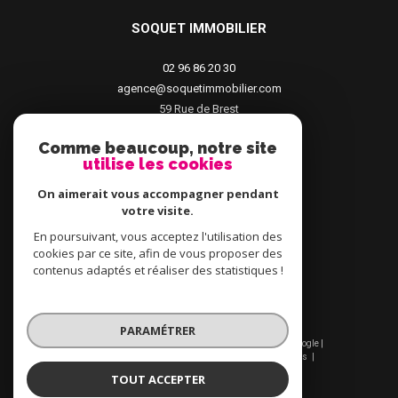
SOQUET IMMOBILIER
02 96 86 20 30
agence@soquetimmobilier.com
59 Rue de Brest
22100
Dinan
Comme beaucoup, notre site
utilise les cookies
On aimerait vous accompagner pendant
votre visite.
En poursuivant, vous acceptez l'utilisation des
cookies par ce site, afin de vous proposer des
contenus adaptés et réaliser des statistiques !
PARAMÉTRER
© 2026 | Tous droits réservés | Traduction powered by Google |
Plan du site
Mentions légales
Admin
Nos liens
Politique RGPD
Cookies
TOUT ACCEPTER