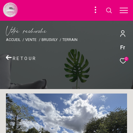
V
o
r
e
r
e
c
e
c
e
ACCUEIL
VENTE
BRUSVILY
TERRAIN
Fr
RETOUR
0