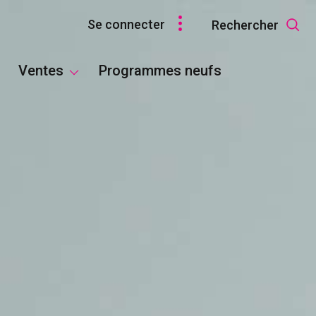
se connecter
rechercher
maisons
appartements
ventes
programmes neufs
terrains
bureaux
t locaux commerciaux