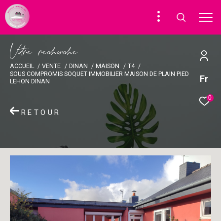
V
o
r
e
r
e
c
e
c
e
ACCUEIL
VENTE
DINAN
MAISON
T4
SOUS COMPROMIS SOQUET IMMOBILIER MAISON DE PLAIN PIED
Fr
LEHON DINAN
0
RETOUR