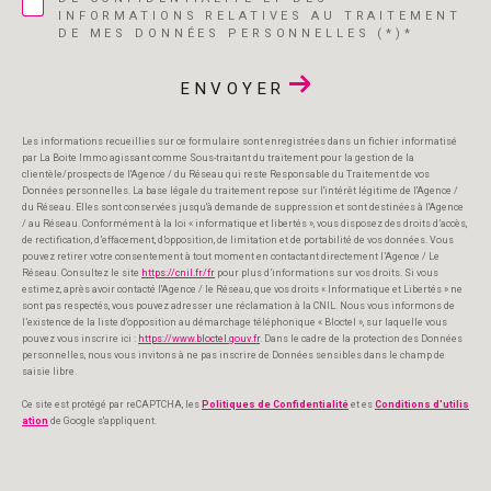
INFORMATIONS RELATIVES AU TRAITEMENT
DE MES DONNÉES PERSONNELLES (*)*
ENVOYER
Les informations recueillies sur ce formulaire sont enregistrées dans un fichier informatisé
par La Boite Immo agissant comme Sous-traitant du traitement pour la gestion de la
clientèle/prospects de l'Agence / du Réseau qui reste Responsable du Traitement de vos
Données personnelles. La base légale du traitement repose sur l'intérêt légitime de l'Agence /
du Réseau. Elles sont conservées jusqu'à demande de suppression et sont destinées à l'Agence
/ au Réseau. Conformément à la loi « informatique et libertés », vous disposez des droits d’accès,
de rectification, d’effacement, d’opposition, de limitation et de portabilité de vos données. Vous
pouvez retirer votre consentement à tout moment en contactant directement l’Agence / Le
Réseau. Consultez le site
https://cnil.fr/fr
pour plus d’informations sur vos droits. Si vous
estimez, après avoir contacté l'Agence / le Réseau, que vos droits « Informatique et Libertés » ne
sont pas respectés, vous pouvez adresser une réclamation à la CNIL. Nous vous informons de
l’existence de la liste d'opposition au démarchage téléphonique « Bloctel », sur laquelle vous
pouvez vous inscrire ici :
https://www.bloctel.gouv.fr
. Dans le cadre de la protection des Données
personnelles, nous vous invitons à ne pas inscrire de Données sensibles dans le champ de
saisie libre.
Ce site est protégé par reCAPTCHA, les
Politiques de Confidentialité
et es
Conditions d'utilis
ation
de Google s'appliquent.