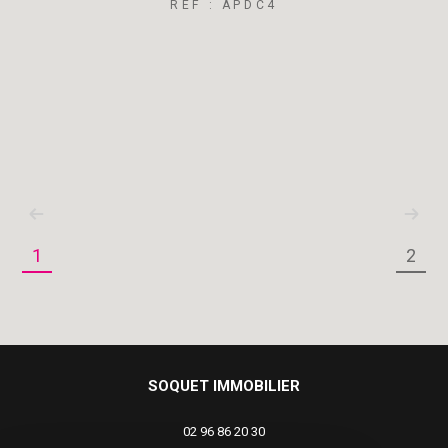
REF : APDC4
1
2
SOQUET IMMOBILIER
02 96 86 20 30