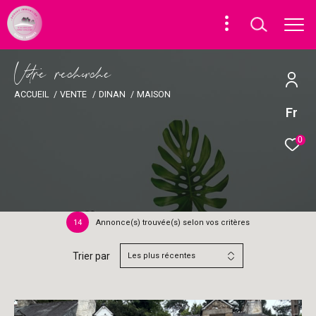
V
o
r
e
r
e
c
e
c
e
ACCUEIL
VENTE
DINAN
MAISON
Fr
0
14
Annonce(s) trouvée(s) selon vos critères
Trier par
Les plus récentes