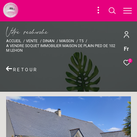
V
o
r
e
r
e
c
e
c
e
ACCUEIL
VENTE
DINAN
MAISON
T5
A VENDRE SOQUET IMMOBILIER MAISON DE PLAIN PIED DE 102
Fr
M LEHON
0
RETOUR