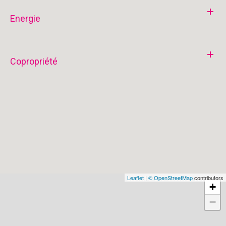
Energie
Copropriété
Leaflet
|
© OpenStreetMap
contributors
+
−