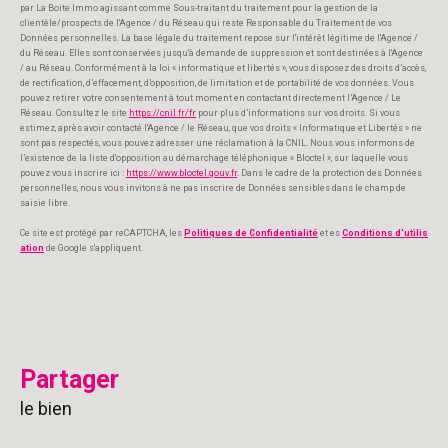
par La Boite Immo agissant comme Sous-traitant du traitement pour la gestion de la
clientèle/prospects de l'Agence / du Réseau qui reste Responsable du Traitement de vos
Données personnelles. La base légale du traitement repose sur l'intérêt légitime de l'Agence /
du Réseau. Elles sont conservées jusqu'à demande de suppression et sont destinées à l'Agence
/ au Réseau. Conformément à la loi « informatique et libertés », vous disposez des droits d’accès,
de rectification, d’effacement, d’opposition, de limitation et de portabilité de vos données. Vous
pouvez retirer votre consentement à tout moment en contactant directement l’Agence / Le
Réseau. Consultez le site
https://cnil.fr/fr
pour plus d’informations sur vos droits. Si vous
estimez, après avoir contacté l'Agence / le Réseau, que vos droits « Informatique et Libertés » ne
sont pas respectés, vous pouvez adresser une réclamation à la CNIL. Nous vous informons de
l’existence de la liste d'opposition au démarchage téléphonique « Bloctel », sur laquelle vous
pouvez vous inscrire ici :
https://www.bloctel.gouv.fr
. Dans le cadre de la protection des Données
personnelles, nous vous invitons à ne pas inscrire de Données sensibles dans le champ de
saisie libre.
Ce site est protégé par reCAPTCHA, les
Politiques de Confidentialité
et es
Conditions d'utilis
ation
de Google s'appliquent.
partager
le bien