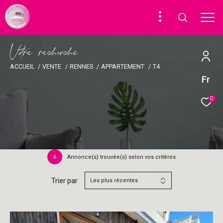
V
o
r
e
r
e
c
e
c
e
ACCUEIL
VENTE
RENNES
APPARTEMENT
T4
Fr
0
6
Annonce(s) trouvée(s) selon vos critères
Trier par
Les plus récentes