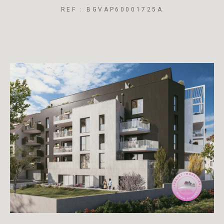
REF : BGVAP60001725A