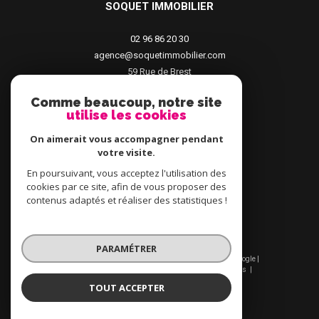
SOQUET IMMOBILIER
02 96 86 20 30
agence@soquetimmobilier.com
59 Rue de Brest
22100
Dinan
Comme beaucoup, notre site
utilise les cookies
On aimerait vous accompagner pendant
votre visite.
En poursuivant, vous acceptez l'utilisation des
cookies par ce site, afin de vous proposer des
contenus adaptés et réaliser des statistiques !
PARAMÉTRER
© 2026 | Tous droits réservés | Traduction powered by Google |
Plan du site
Mentions légales
Admin
Nos liens
Politique RGPD
Cookies
TOUT ACCEPTER